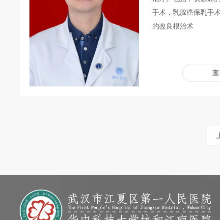
手术，乳腺癌保乳手
的改良根治术
查