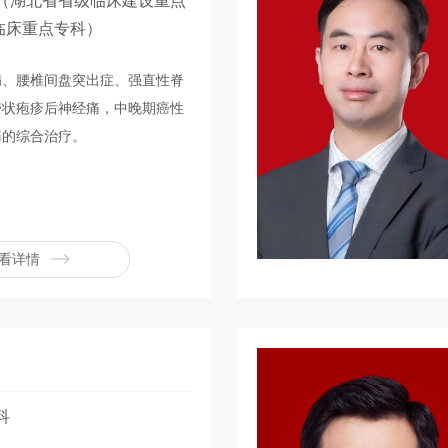
（湖北省省级临床建设重点
临床重点专科）
病、腰椎间盘突出症、强直性脊
带状疱疹后神经痛，中晚期癌性
痛的综合治疗。
看详情
科