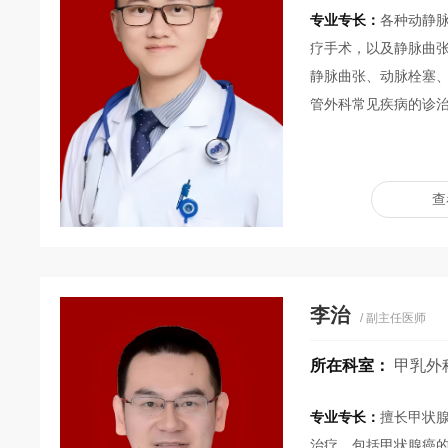
专业专长：
各种动静
疗手术，以及静脉曲
静脉曲张、动脉栓塞
管外科常见疾病的诊
查
李治
/ 副主任医师
所在科室：
甲乳外
专业专长：
擅长甲状
治疗。包括甲状腺癌