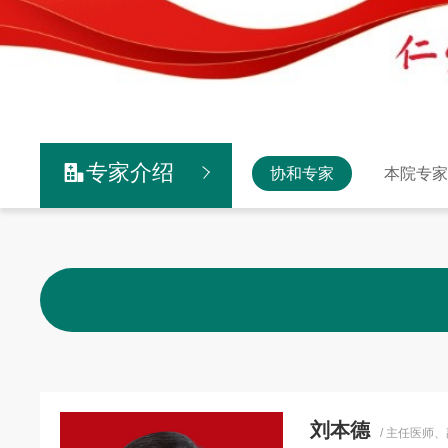
专家介绍

协和专家
本院专
刘本德
/ 主任医师