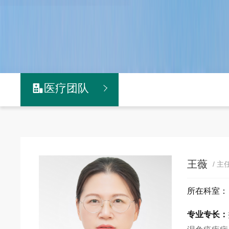
医疗团队

王薇
/ 
所在科室
专业专长：