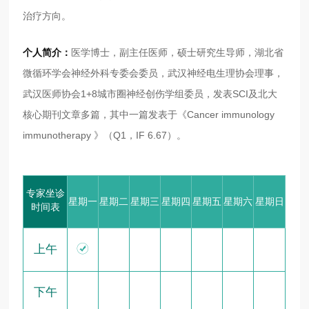
治疗方向。
个人简介：
医学博士，副主任医师，硕士研究生导师，湖北省
微循环学会神经外科专委会委员，武汉神经电生理协会理事，
武汉医师协会1+8城市圈神经创伤学组委员，发表SCI及北大
核心期刊文章多篇，其中一篇发表于《Cancer immunology
immunotherapy 》（Q1，IF 6.67）。
专家坐诊
星期一
星期二
星期三
星期四
星期五
星期六
星期日
时间表

上午
下午